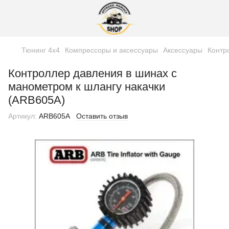
Тюнинг 4х4
Компрессоры и аксессуары
Аксессуары
Контр
Контроллер давления в шинах с
манометром к шлангу накачки
(ARB605A)
Артикул:
ARB605A
Оставить отзыв