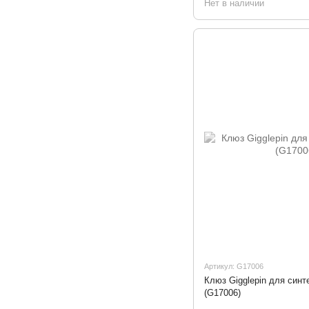
Нет в наличии
Артикул: G17006
Клюз Gigglepin для синт
(G17006)