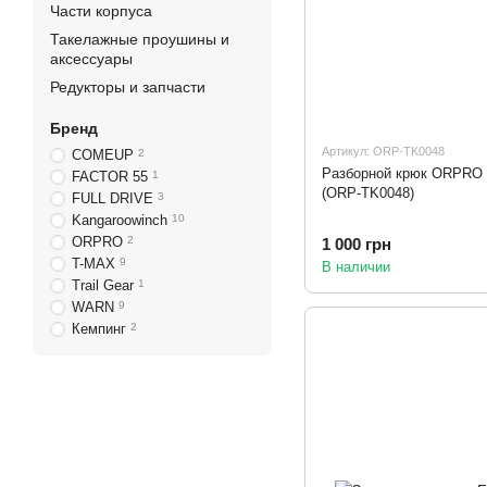
Части корпуса
Такелажные проушины и
аксессуары
Редукторы и запчасти
Бренд
Артикул: ORP-TK0048
COMEUP
2
Разборной крюк ORPRO 
FACTOR 55
1
(ORP-TK0048)
FULL DRIVE
3
Kangaroowinch
10
ORPRO
2
1 000 грн
T-MAX
9
В наличии
Trail Gear
1
WARN
9
Кемпинг
2