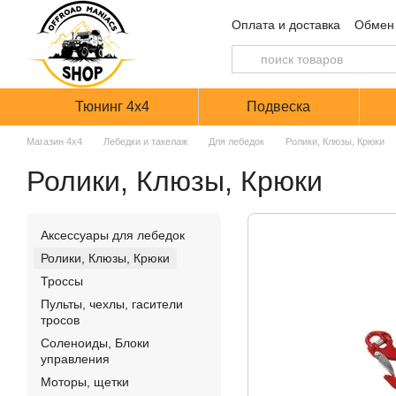
Перейти к основному контенту
Оплата и доставка
Обмен 
Тюнинг 4х4
Подвеска
Магазин 4х4
Лебедки и такелаж
Для лебедок
Ролики, Клюзы, Крюки
Ролики, Клюзы, Крюки
Аксессуары для лебедок
Ролики, Клюзы, Крюки
Троссы
Пульты, чехлы, гасители
тросов
Соленоиды, Блоки
управления
Моторы, щетки