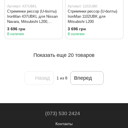
Артикул: 437UBKL
Артикул: 1102UBK
Стремянки рессор (U-болты)
Стремянки рессор (U-болты)
IronMan 437UBKL для Nissan
IronMan 1102UBK для
Navara, Mitsubishi L200,
Mitsubishi L200
Toyota Hilux
3 696 грн
3 696 грн
В наличии
В наличии
Показать еще 20 товаров
Назад
Вперед
1
из 8
(073) 530 2424
Контакты