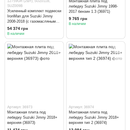
12759GR (2шт), SUZ011B,
Монтажная плита под
SUZ009B
лебедку Suzuki Jimny 1998-
Усиленный комплект подвески
2017 бензин 1.3 (36971)
IronMan для Suzuki Jimny
9 765 грн
2008-2018 (с газомасляными
В наличии
амортизаторами)
54 374 грн
В наличии
Артикул: 36973
Артикул: 36974
Монтажная плита под
Монтажная плита под
лебедку Suzuki Jimny 2018+
лебедку Suzuki Jimny 2018+
верхняя (36973)
верхняя тип 2 (36974)
11 474 грн
12 084 грн