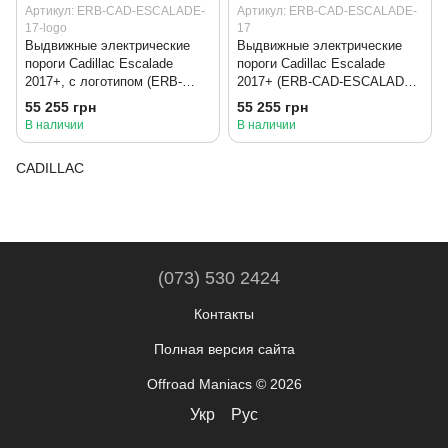
Артикул: ERB-CAD-ESCALADE-
Артикул: ERB-CAD-ESCALADE-
17-logo
17
Выдвижные электрические
Выдвижные электрические
пороги Cadillac Escalade
пороги Cadillac Escalade
2017+, с логотипом (ERB-
2017+ (ERB-CAD-ESCALADE-
CAD-ESCALADE-17-logo)
17)
55 255 грн
55 255 грн
В наличии
В наличии
CADILLAC
(073) 530 2424
Контакты
Полная версия сайта
Offroad Maniacs © 2026
Укр
Рус