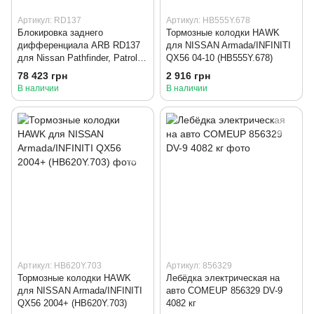
Артикул: RD137
Артикул: HB555Y.678
Блокировка заднего
Тормозные колодки HAWK
дифференциала ARB RD137
для NISSAN Armada/INFINITI
для Nissan Pathfinder, Patrol,
QX56 04-10 (HB555Y.678)
Infinity, Armada
78 423 грн
2 916 грн
В наличии
В наличии
Артикул: HB620Y.703
Артикул: 856329
Тормозные колодки HAWK
Лебёдка электрическая на
для NISSAN Armada/INFINITI
авто COMEUP 856329 DV-9
QX56 2004+ (HB620Y.703)
4082 кг