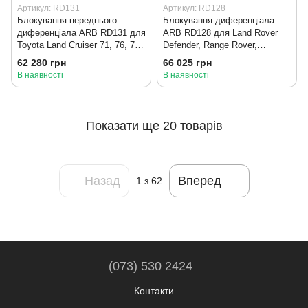
Артикул: RD131
Артикул: RD128
Блокування переднього
Блокування диференціала
диференціала ARB RD131 для
ARB RD128 для Land Rover
Toyota Land Cruiser 71, 76, 78,
Defender, Range Rover,
79, 100, 105, Lexus LX470
Discovery
62 280 грн
66 025 грн
В наявності
В наявності
Показати ще 20 товарів
Назад
Вперед
1
з 62
(073) 530 2424
Контакти