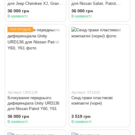
для Jeep Cherokee XJ, Grand
для Nissan Safari, Patrol,
Cherokee ZJ/WJ, Wrangler
Terrano
36 000 грн
36 000 грн
YJ/TJ/LJ/ JK
В наявності
В наявності
ТОП ПРОДАЖ
Артикул: URD136
Артикул: ST1020
Блокування переднього
Cенд-траки пластикові
диференціала Unity URD136
компактні (чорні)
для Nissan Patrol Y60, Y61
36 000 грн
3 519 грн
В наявності
В наявності