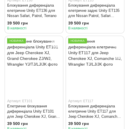
Артикул: ET136
Артикул: ET135
Блокування диференціала
Блокування диференціала
елетричне Unity ET136 для
елетричне заднє Unity ET135
Nissan Safari, Patrol, Terrano
для Nissan Patrol, Safari
Y61,Y60, Terrano R50
39 500 грн
39 500 грн
В наявності
В наявності
НОВИНКА
НОВИНКА
Артикул: ET101
Артикул: ET117
Елетричне блокування
Блокування диференціала
диференціала Unity ET101
елетричне Unity ET117 для
для Jeep Cherokee XJ, Grand
Jeep Cherokee XJ, Comanche
Cherokee ZJ/WJ, Wrangler
MJ, Wrangler TJ/LJ/JK
39 500 грн
39 500 грн
YJ/TJ/LJ/JK
В наявності
В наявності