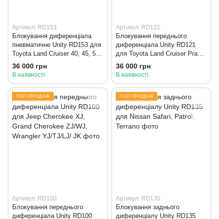
Артикул: RD153
Артикул: RD121
Блокування диференціала
Блокування переднього
пневматичне Unity RD153 для
диференціала Unity RD121
Toyota Land Cruiser 40, 45, 55,
для Toyota Land Cruiser Prado
60, 70, 80, Lexus LX450
120, 150, 4Runner, Fortuner,
36 000 грн
36 000 грн
Tacoma, FJ Cruiser, Hilux,
В наявності
В наявності
Lexus GX460/470
ТОП ПРОДАЖ
ТОП ПРОДАЖ
Артикул: RD100
Артикул: RD135
Блокування переднього
Блокування заднього
диференціала Unity RD100
диференціалу Unity RD135