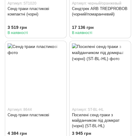
Артикул: ST1020
Артикул: черный/оранжевый
Cенд-траки пластикові
Сендтрек ARB TREDPROBOB
компактні (чорні)
(чорний/помаранчевий)
3 519 грн
17 136 грн
В наявності
В наявності
Артикул: 8644
Артикул: ST-BL-HL
Сенд-траки пластикові
Посилені сенд-траки з
майданчиком під домкрат
(чорні) (ST-BL-HL)
4 384 грн
3 945 грн