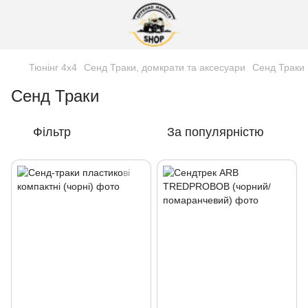
Тюнінг 4х4
Сенд Траки, домкрати та аксесуари
Сенд Траки
Сенд Траки
Фільтр
За популярністю