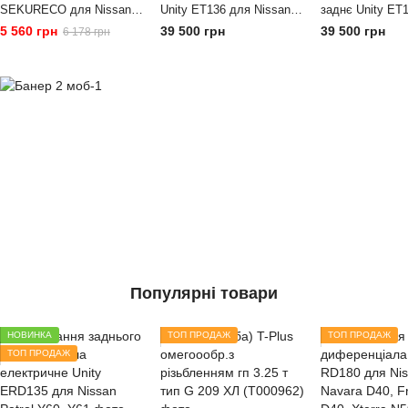
SEKURECO для Nissan
Unity ET136 для Nissan
заднє Unity ET
Patrol 100 мм
Safari, Patrol, Terrano
Nissan Patrol, S
5 560 грн
39 500 грн
39 500 грн
6 178 грн
Y61,Y60, Terran
Популярні товари
НОВИНКА
ТОП ПРОДАЖ
ТОП ПРОДАЖ
ТОП ПРОДАЖ