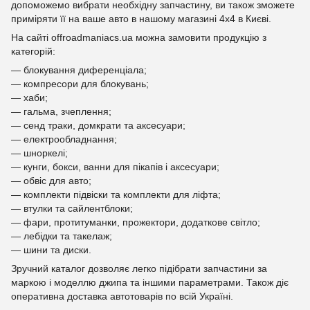
допоможемо вибрати необхідну запчастину, ви також зможете
приміряти її на ваше авто в нашому магазині 4х4 в Києві.
На сайті offroadmaniacs.ua можна замовити продукцію з
категорій:
— блокування диференціала;
— компресори для блокувань;
— хаби;
— гальма, зчеплення;
— сенд траки, домкрати та аксесуари;
— електрообладнання;
— шноркелі;
— кунги, бокси, ванни для пікапів і аксесуари;
— обвіс для авто;
— комплекти підвіски та комплекти для ліфта;
— втулки та сайлентблоки;
— фари, протитуманки, прожектори, додаткове світло;
— лебідки та такелаж;
— шини та диски.
Зручний каталог дозволяє легко підібрати запчастини за
маркою і моделлю джипа та іншими параметрами. Також діє
оперативна доставка автотоварів по всій Україні.