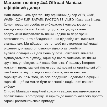
Магазин тюнінгу 4х4 Offroad Maniacs -
офіційний дилер
Наш магазин 4х4 для тюнінгу офіційний дилер ARB, OME,
WARN, COMEUP, SAFARI, FACTOR 55, ALED і багатьох інших.
Кожен товар ми особисто вибираємо і контролюємо на
заводах виробника. Такий підхід гарантує, що в наш
асортимент потрапляють тільки надійні та перевірені
автозапчастини та обладнання, що відповідають високим
стандартам. Ми дбаємо про те, щоб ви отримали найкращі
рішення для вашого повнопривідного автомобіля.
Купівля обладнання для тюнінгу позашляховика вимагає
відповідального підходу, адже від нього залежать не тільки
зручність у поїздках, а й ваша безпека. У нашому інтернет-
магазині представлені тільки сертифіковані та оригінальні off-
road товари від провідних виробників, якість яких ми
гарантуємо. Крім того, на всю продукцію надаються офіційні
гарантії, щоб ви могли бути впевнені в надійності вашого
вибору.
Offroad Maniacs - надійний союзник вашого позашляховика в
протистоянні з оффроуд! Зазирніть до нашого каталогу просто
зараз і розпочніть свою пригоду!