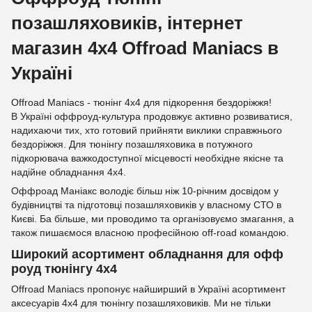
позашляховиків, інтернет
магазин 4x4 Offroad Maniacs в
Україні
Offroad Maniacs - тюнінг 4х4 для підкорення бездоріжжя!
В Україні оффроуд-культура продовжує активно розвиватися,
надихаючи тих, хто готовий прийняти виклики справжнього
бездоріжжя. Для тюнінгу позашляховика в потужного
підкорювача важкодоступної місцевості необхідне якісне та
надійне обладнання 4х4.
Оффроад Маніакс володіє більш ніж 10-річним досвідом у
будівництві та підготовці позашляховиків у власному СТО в
Києві. Ба більше, ми проводимо та організовуємо змагання, а
також пишаємося власною професійною off-road командою.
Широкий асортимент обладнання для офф
роуд тюнінгу 4х4
Offroad Maniacs пропонує найширший в Україні асортимент
аксесуарів 4x4 для тюнінгу позашляховиків. Ми не тільки