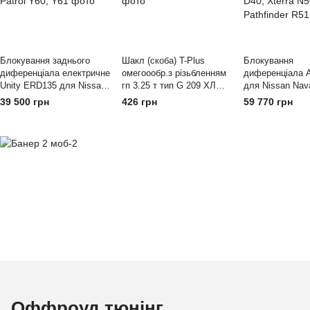
Блокування заднього
Шакл (скоба) T-Plus
Блокування
диференціала електричне
омегоообр.з різьбленням
диференціала 
Unity ERD135 для Nissan
гп 3.25 т тип G 209 ХЛ
для Nissan Nav
Patrol Y60, Y61
(T000962)
Frontier D40, Xt
39 500 грн
426 грн
59 770 грн
Pathfinder R51
Оффроуд тюнінг