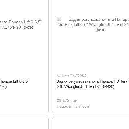
Артикул: TX1754420
анара Lift 0-6,5"
Задня регульована тяга Панара HD TeraFl
420)
0-6" Wrangler JL 18+ (TX1754420)
29 172 грн
Немає в наявності