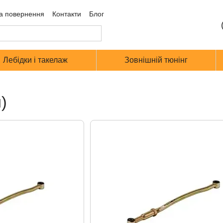
а повернення
Контакти
Блог
Лебідки і такелаж
Зовнішній тюнінг
)