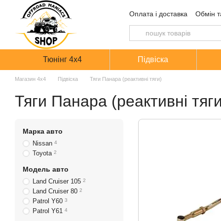
Перейти до основного контенту
Оплата і доставка
Обмін т
Тюнінг 4х4
Підвіска
Магазин 4х4
Підвіска
Тяги Панара (реактивні тяги)
Тяги Панара (реактивні тяги
Марка авто
Nissan
4
Toyota
2
Модель авто
Land Cruiser 105
2
Land Cruiser 80
2
Patrol Y60
3
Patrol Y61
4