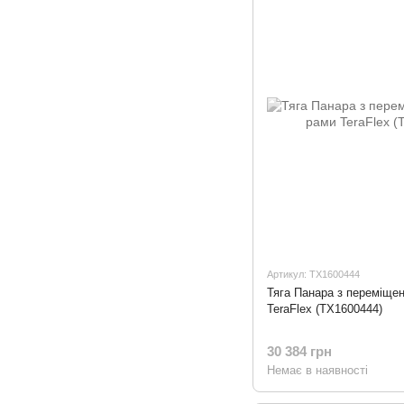
Артикул: TX1600444
Тяга Панара з переміще
TeraFlex (TX1600444)
30 384 грн
Немає в наявності