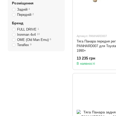
Розміщення
Задній
4
Передній
2
Бренд
FULL DRIVE
1
Ironman 4х4
10
Артикул: PANHARD007
OME (Old Man Emu)
6
Тяга Панара передня ре
Teraflex
9
PANHARD007 для Toyota 
1990+
13 235 грн
В наявності