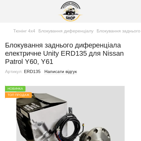
Тюнінг 4х4
Блокування диференціалу
Блокування заднього
Блокування заднього диференціала
електричне Unity ERD135 для Nissan
Patrol Y60, Y61
Артикул:
ERD135
Написати відгук
НОВИНКА
ТОП ПРОДАЖ