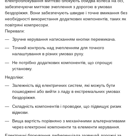
електроблокування миттєво блокують обидва колеса на осі,
забезпечуючи миттєве зчеплення з дорогою в умовах
бездоріжжя. Вони забезпечують швидке і точне вмикання без
необхідності використання додаткових компонентів, таких як
повітряні компресори.
Переваги:
Зручне керування натисканням кнопки перемикача.
Точний контроль над зчепленням для точного
налаштування в різних умовах руху.
Не потрібно додаткових компонентів, що спрощує
установку.
Недоліки:
Залежність від електричних систем, які можуть бути
пошкоджені або вийти з ладу в екстремальних умовах
бездоріжжя.
Складність компонентів і проводки, що підвищує ризик
відмови.
Вища вартість порівняно з механічними альтернативами
через електронні компоненти та елементи керування.
Електричні блокування диференціала зазвичай дорожчі за