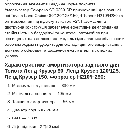
оброблення елементів і надійне чорне покриття.
Амортизатор Секуреко SO.0260.DR призначений для задньої
осі Toyota Land Cruiser 80/120/125/150, 4Runner N210/N280 та
оптимізований під підвіску з ліфтом +2". Газомасляна
двотрубна конструкція забезпечує ефективне демпфування,
стабільність на бездоріжжі та контроль автомобіля при
підвищених навантаженнях. Модель відзначається збільшеним
робочим ходом і підходить для експедиційного використання,
активного офроаду та щоденної експлуатації в складних
умовах.
Характеристики амортизатора заднього для
Тойота Ленд Крузер 80, Ленд Крузер 120/125,
Ленд Крузер 150, Форранер Н210/Н280:
Максимальна довжина — 630 мм.
Мінімальна довжина — 405 мм.
Товщина амортизатора — 56 мм.
Діаметр поршня - 26 мм.
Вага — 3,3 кг.
Ліфт підвіски - 2 "(50 мм).