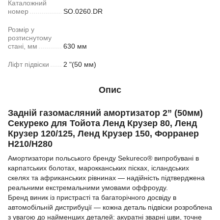
Каталожний
номер
SO.0260.DR
Розмір у
розтиснутому
стані, мм
630 мм
Ліфт підвіски
2 "(50 мм)
Опис
Задній газомасляний амортизатор 2” (50мм)
Секуреко для Тойота Ленд Крузер 80, Ленд
Крузер 120/125, Ленд Крузер 150, Форранер
Н210/Н280
Амортизатори польського бренду Sekureco® випробувані в
карпатських болотах, марокканських пісках, ісландських
скелях та африканських рівнинах — надійність підтверджена
реальними екстремальними умовами оффроуду.
Бренд виник із пристрасті та багаторічного досвіду в
автомобільній дистрибуції — кожна деталь підвіски розроблена
з увагою до найменших деталей: акуратні зварні шви, точне