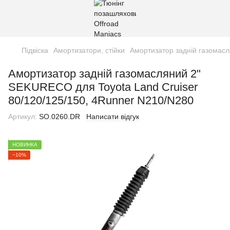
Підвіска
Амортизатори, стійки
Амортизатор задній газомасл
Амортизатор задній газомасляний 2"
SEKURECO для Toyota Land Cruiser
80/120/125/150, 4Runner N210/N280
Артикул:
SO.0260.DR
Написати відгук
НОВИНКА
−10%