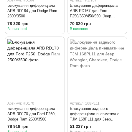
Артикул: RD164
Артикул: RD167
Блокування диференціала
Блокування диференціала
ARB RD164 для Dodge Ram
ARB RD167 для Ford
2500/3500
F250/350/450/550, Jeep
J20/30, Dodge Ram
78 320 грн
70 620 грн
В наявності
В наявності
Артикул: RD170
Артикул: 168PL11
Блокування диференціала
Блокування заднього
ARB RD170 для Ford F250,
диференціала пневматичне
Dodge Ram 2500/3500
TJM 168PL11 для Jeep
Wrangler, Cherokee, Dodge
78 918 грн
51 237 грн
Ram
В наявності
Немає в наявності