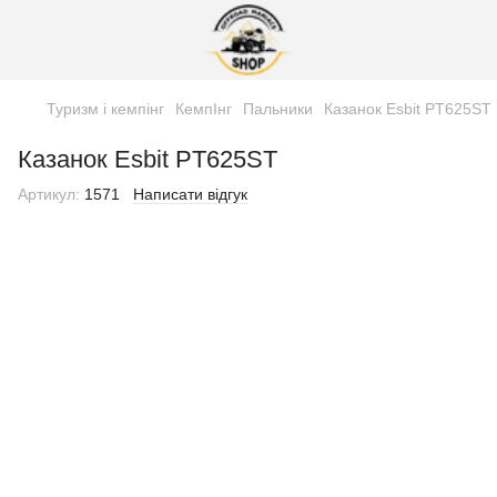
Туризм і кемпінг
КемпІнг
Пальники
Казанок Esbit PT625ST
Казанок Esbit PT625ST
Артикул:
1571
Написати відгук