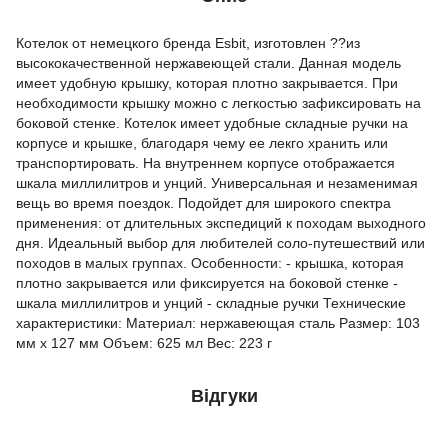
Котелок от немецкого бренда Esbit, изготовлен ??из
высококачественной нержавеющей стали. Данная модель
имеет удобную крышку, которая плотно закрывается. При
необходимости крышку можно с легкостью зафиксировать на
боковой стенке. Котелок имеет удобные складные ручки на
корпусе и крышке, благодаря чему ее лекго хранить или
транспортировать. На внутреннем корпусе отображается
шкала миллилитров и унций. Универсальная и незаменимая
вещь во время поездок. Подойдет для широкого спектра
применения: от длительных экспедиций к походам выходного
дня. Идеальный выбор для любителей соло-путешествий или
походов в малых группах. Особенности: - крышка, которая
плотно закрывается или фиксируется на боковой стенке -
шкала миллилитров и унций - складные ручки Технические
характеристики: Материал: нержавеющая сталь Размер: 103
мм x 127 мм Объем: 625 мл Вес: 223 г
Відгуки