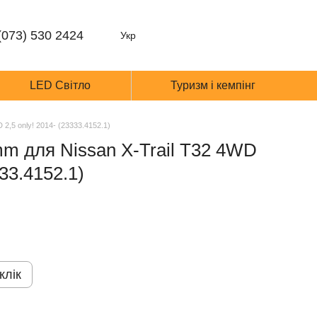
(073) 530 2424
Укр
LED Світло
Туризм і кемпінг
2,5 only! 2014- (23333.4152.1)
mm для Nissan X-Trail T32 4WD
333.4152.1)
клік