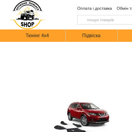
Перейти до основного контенту
Оплата і доставка
Обмін т
Тюнінг 4х4
Підвіска