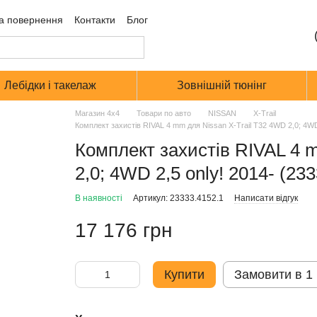
а повернення
Контакти
Блог
Лебідки і такелаж
Зовнішній тюнінг
Магазин 4х4
Товари по авто
NISSAN
X-Trail
Комплект захистів RIVAL 4 mm для Nissan X-Trail T32 4WD 2,0; 4WD 
Комплект захистів RIVAL 4 
2,0; 4WD 2,5 only! 2014- (23
В наявності
Артикул: 23333.4152.1
Написати відгук
17 176 грн
Купити
Замовити в 1 