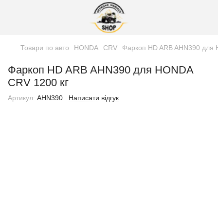
Товари по авто
HONDA
CRV
Фаркоп HD ARB AHN390 для 
Фаркоп HD ARB AHN390 для HONDA
CRV 1200 кг
Артикул:
AHN390
Написати відгук