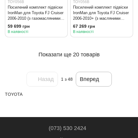
TOY056B
TOY056B
Посилений комплект підвіски
Посилений комплект підвіски
IronMan для Toyota FJ Cruiser
IronMan для Toyota FJ Cruiser
2006-2010 (з газомасляними
2006-2010+ (з масляними
амортизаторами)
амортизаторами)
59 699 грн
67 269 грн
В наявності
В наявності
Показати ще 20 товарів
Назад
Вперед
1
з 48
TOYOTA
(073) 530 2424