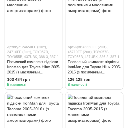
Артикул: 24650FE (2шт),
Артикул: 45650FE (2шт),
24710FE (2шт), TOY057B,
45710FE (2шт), TOY057B,
TOY055B, 437UBK, 386-3, 387-1
TOY055B, 437UBK, 386-3, 387-1
Посилений комплект підвіски
Посилений комплект підвіски
IronMan для Toyota Hilux 2005-
IronMan для Toyota Hilux 2005-
2015 (з масляними
2015 (з посиленими
амортизаторами)
масляними амортизаторами)
103 484 грн
126 128 грн
В наявності
В наявності