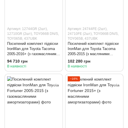
Артикул: 12744GR (2шт),
Артикул: 24744FE (2шт),
12710GR (2шт), TOY066B DN/S,
24710FE (2шт), TOY066B DN/S,
TOY065B, 437UBK
TOY065B, 437UBK
Посилений комплект підвіски
Посилений комплект підвіски
IronMan для Toyota Tacoma
IronMan для Toyota Tacoma
2005-2016+ (з газомасляними
2005-2015 (з масляними
амортизаторами)
амортизаторами)
94 710 грн
102 280 грн
В наявності
В наявності
−16%