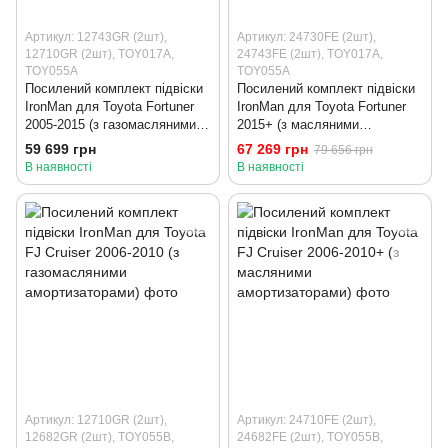
Артикул: 12743GR (2шт),
Артикул: 24730FE (2шт),
12710GR (2шт), TOY017A,
24743FE (2шт), TOY017A,
TOY055A
TOY055A
Посилений комплект підвіски
Посилений комплект підвіски
IronMan для Toyota Fortuner
IronMan для Toyota Fortuner
2005-2015 (з газомасляними
2015+ (з масляними
амортизаторами)
амортизаторами)
59 699 грн
67 269 грн
79 656 грн
В наявності
В наявності
Артикул: 12710GR (2шт),
Артикул: 24710FE (2шт),
12682GR (2шт), TOY055B,
24682FE (2шт), TOY055B,