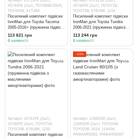
Артикул: 45710FE (2шт),
Артикул: 45781FE (2шт),
45744FE (2шт), TOY066B DN/S,
45780FE (2шт), TOY071B,
TOY065B, 437UBK
TOY070B, 678UBK, 1150
Посилений комплект підвіски
Посилений комплект підвіски
IronMan для Toyota Tacoma
IronMan для Toyota Tundra
2005-2016+ (пружинна підвіска
2006-2021 (пружинна підвіска
з посиленими масляними
з посиленими масляними
113 621 грн
113 244 грн
амортизаторами)
амортизаторами)
В наявності
В наявності
−23%
Артикул: 24781FE (2шт),
Артикул: 12682GR (2шт),
24780FE (2шт), TOY071B,
12683GR (2шт), TOY024B,
TOY070B, 678UBK, 1150
TOY025B, 3524, 1144SK,
Посилений комплект підвіски
PANHARD002, PANHARD007