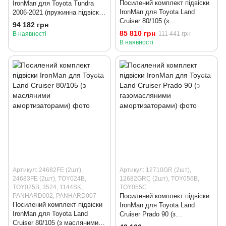
Посилений комплект підвіски
IronMan для Toyota Tundra
IronMan для Toyota Land
2006-2021 (пружинна підвіска
Cruiser 80/105 (з
з масляними амортизаторами)
94 182 грн
газомасляними
85 810 грн
В наявності
111 441 грн
амортизаторами)
В наявності
Артикул: 24682FE (2шт),
Артикул: 12710GR (2шт),
24683FE (2шт), TOY024B,
12682GRC (2шт), TOY056B,
TOY025B, 3524, 1144SK,
TOY055C
PANHARD002, PANHARD007
Посилений комплект підвіски
Посилений комплект підвіски
IronMan для Toyota Land
IronMan для Toyota Land
Cruiser Prado 90 (з
Cruiser 80/105 (з масляними
газомасляними