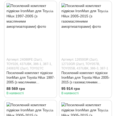
Артикул: 24088FE (2шт),
Артикул: 12650GR (2шт),
TOY026, 437UBK, 386-1, 387-1,
12710GR (2шт), TOY057B,
24081FE (2шт), TOY027C
TOY055B, 437UBK, 386-3, 387-1
Посилений комплект підвіски
Посилений комплект підвіски
IronMan для Toyota Hilux 1997-
IronMan для Toyota Hilux 2005-
2005 (з масляними
2015 (з газомасляними
амортизаторами)
амортизаторами)
88 569 грн
95 914 грн
В наявності
В наявності