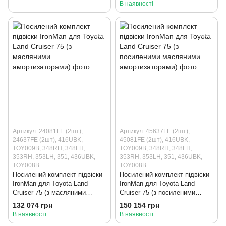
В наявності
Артикул: 24081FE (2шт),
Артикул: 45637FE (2шт),
24637FE (2шт), 416UBK,
45081FE (2шт), 416UBK,
TOY009B, 348RH, 348LH,
TOY009B, 348RH, 348LH,
353RH, 353LH, 351, 436UBK,
353RH, 353LH, 351, 436UBK,
TOY008B
TOY008B
Посилений комплект підвіски
Посилений комплект підвіски
IronMan для Toyota Land
IronMan для Toyota Land
Cruiser 75 (з масляними
Cruiser 75 (з посиленими
амортизаторами)
масляними амортизаторами)
132 074 грн
150 154 грн
В наявності
В наявності