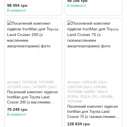
48 106 грн
амортизаторами)
амортизаторами)
98 454 грн
В наявності
В наявності
Артикул: TOY063B, TOY064B,
Артикул: 12081GR (2шт),
24720FE (2шт), 24796FE (2шт)
12637GR (2шт), 416UBK,
Посилений комплект підвіски
TOY009B, 348RH, 348LH,
353RH, 353LH, 351, 436UBK,
IronMan для Toyota Land
TOY008B
Cruiser 200 (з масляними
Посилений комплект підвіски
амортизаторами)
70 249 грн
IronMan для Toyota Land
В наявності
Cruiser 75 (з газомасляними
амортизаторами)
128 634 грн