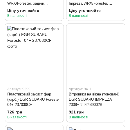
WRX/Forester, задній
Impreza/WRX/Forester/
(DBA4653S)
Legacy/XV/BRZ 2000+,
Ціну уточнюйте
Ціну уточнюйте
передній (DBA4650S)
В наявності
В наявності
Артикул: 9299
Артикул: 9411
Пластиковий захист фар
Вітровики на вікна (тоновані)
(карб.) EGR SUBARU Forester
EGR SUBARU IMPREZA
04+ 237030CF
2008+ # 92489002B
726 грн
921 грн
В наявності
В наявності