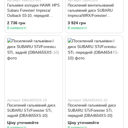
Артикул: HB432F.661
Артикул: DBA650X
Гальмівні колодки HAWK HPS
Посилений вентильований
Subaru Forester/ Impreza/
гальмівний диск SUBARU
Outback 03-10, передній
Impreza/WRX/Forester/
(HB432F.661)
Legacy/XV/BRZ 2000+,
2 736 грн
3 924 грн
передній (DBA650X)
В наявності
В наявності
Артикул: DBA4655XS-10
Артикул: DBA4654XS-10
Посилений гальмівний диск
Посилений гальмівний диск
SUBARU STi/Forester STi,
SUBARU STi/Forester STi,
задній (DBA4655XS-10)
передній (DBA4654XS-10)
Ціну уточнюйте
Ціну уточнюйте
В наявності
В наявності