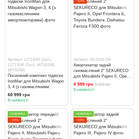
−10%
Артикул: 12714GR (2шт),
Артикул: SO.0290.DR
12713GR (2шт), MITS039B,
Амортизатор задній
MITS038C
газомасляний 2" SEKURECO
Посилений комплект підвіски
для Mitsubishi Pajero II, Opel
IronMan для Mitsubishi Wagon
Frontera B, Toyota Bundera,
4 599 грн
5 110 грн
3, 4 (з газомасляними
Daihatsu Feroza F300
В наявності
амортизаторами)
60 999 грн
В наявності
НОВИНКА
НОВИНКА
−10%
−10%