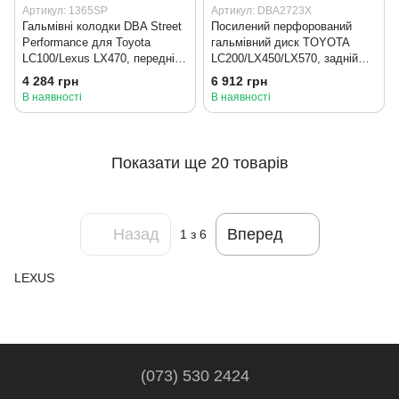
Артикул: 1365SP
Артикул: DBA2723X
Гальмівні колодки DBA Street
Посилений перфорований
Performance для Toyota
гальмівний диск TOYOTA
LC100/Lexus LX470, передні
LC200/LX450/LX570, задній
(1365SP)
(DBA2723X)
4 284 грн
6 912 грн
В наявності
В наявності
Показати ще 20 товарів
Назад
Вперед
1
з 6
LEXUS
(073) 530 2424