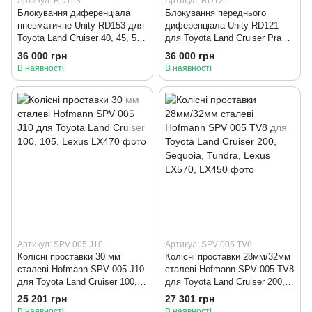
Артикул: RD153
Артикул: RD121
Блокування диференціала
Блокування переднього
пневматичне Unity RD153 для
диференціала Unity RD121
Toyota Land Cruiser 40, 45, 55,
для Toyota Land Cruiser Prado
60, 70, 80, Lexus LX450
120, 150, 4Runner, Fortuner,
36 000 грн
36 000 грн
Tacoma, FJ Cruiser, Hilux,
В наявності
В наявності
Lexus GX460/470
Артикул: SPV 005 J10
Артикул: SPV 005 TV8
Колісні проставки 30 мм
Колісні проставки 28мм/32мм
сталеві Hofmann SPV 005 J10
сталеві Hofmann SPV 005 TV8
для Toyota Land Cruiser 100,
для Toyota Land Cruiser 200,
105, Lexus LX470
Sequoia, Tundra, Lexus LX570,
25 201 грн
27 301 грн
LX450
В наявності
В наявності