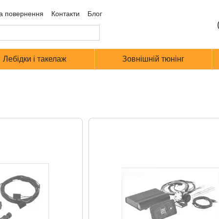
а повернення
Контакти
Блог
Лебідки і такелаж
Зовнішній тюнінг