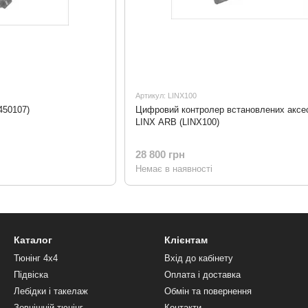
Артикул: LINX100
450107)
Цифровий контролер встановлених аксе
LINX ARB (LINX100)
28 800 грн
Немає в наявності
Каталог
Клієнтам
Тюнінг 4х4
Вхід до кабінету
Підвіска
Оплата і доставка
Лебідки і такелаж
Обмін та повернення
Зовнішній тюнінг
Контакти