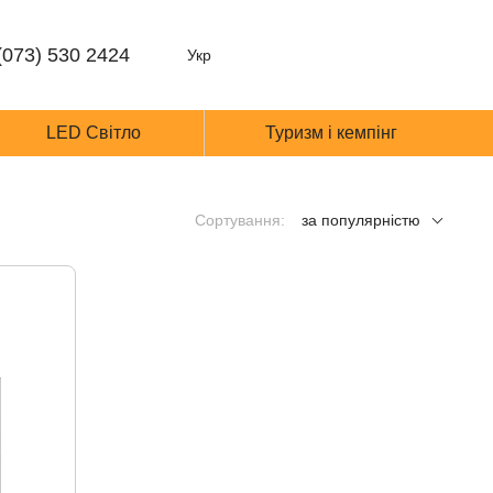
(073) 530 2424
Укр
LED Світло
Туризм і кемпінг
Сортування:
за популярністю