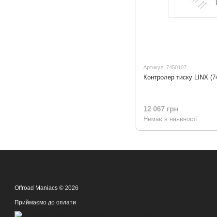
Артикул: 7450107
Контролер тиску LINX (7
12 067 грн
Немає в наявності
Offroad Maniacs © 2026
Приймаємо до оплати