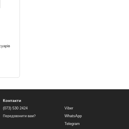
суарів
Контакти
(073) 530 2424
Viber
WhatsApp
Передзвонити вам?
Telegram