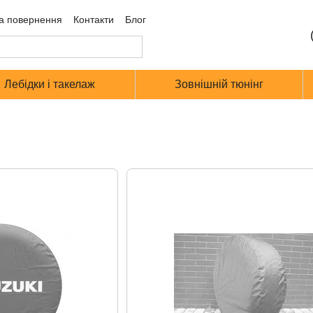
а повернення
Контакти
Блог
Лебідки і такелаж
Зовнішній тюнінг