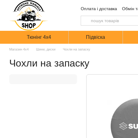
Перейти до основного контенту
Оплата і доставка
Обмін т
Тюнінг 4х4
Підвіска
Магазин 4х4
Шини, диски
Чохли на запаску
Чохли на запаску