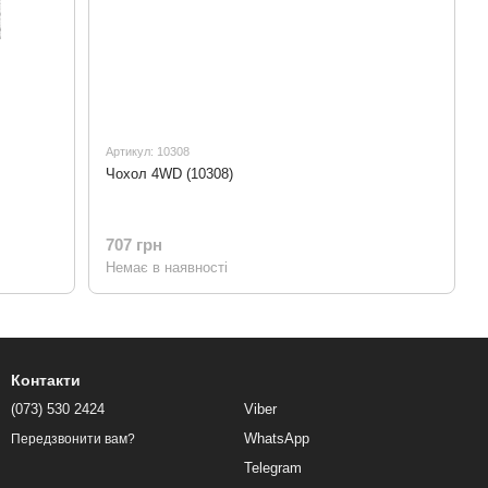
Артикул: 10308
Чохол 4WD (10308)
707 грн
Немає в наявності
Контакти
(073) 530 2424
Viber
WhatsApp
Передзвонити вам?
Telegram