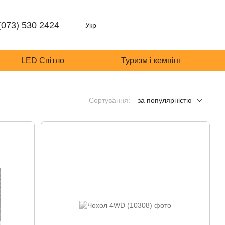
(073) 530 2424
Укр
LED Світло
Туризм і кемпінг
Сортування:
за популярністю