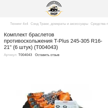
Тюнинг 4х4
Сэнд Траки, домкраты и аксессуары
Средства 
Комплект браслетов
противоскольжения T-Plus 245-305 R16-
21" (6 штук) (T004043)
Артикул:
T004043
Оставить отзыв