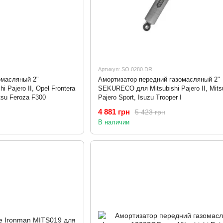
Артикул: SO.0280.DR
омасляный 2"
Амортизатор передний газомасляный 2"
Pajero II, Opel Frontera
SEKURECO для Mitsubishi Pajero II, Mits
tsu Feroza F300
Pajero Sport, Isuzu Trooper I
4 881 грн
5 423 грн
В наличии