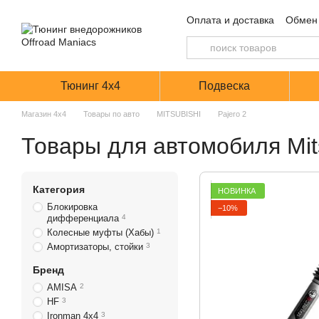
Перейти к основному контенту
Оплата и доставка
Обмен 
Тюнинг 4х4
Подвеска
Магазин 4х4
Товары по авто
MITSUBISHI
Pajero 2
Товары для автомобиля Mits
Категория
НОВИНКА
Блокировка
−10%
дифференциала
4
Колесные муфты (Хабы)
1
Амортизаторы, стойки
3
Бренд
AMISA
2
HF
3
Ironman 4х4
3