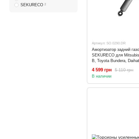
SEKURECO
2
Артикул: SO.0290.DR
Амортизатор задний газ
SEKURECO для Mitsubishi 
B, Toyota Bundera, Daiha
4 599 грн
5 110 грн
В наличии