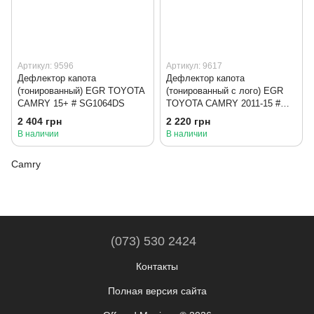
Артикул: 9596
Артикул: 9617
Дефлектор капота
Дефлектор капота
(тонированный) EGR TOYOTA
(тонированный с лого) EGR
CAMRY 15+ # SG1064DS
TOYOTA CAMRY 2011-15 #
SG1062DSL
2 404 грн
2 220 грн
В наличии
В наличии
Camry
(073) 530 2424
Контакты
Полная версия сайта