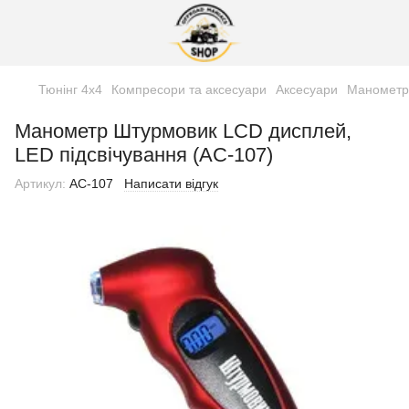
Тюнінг 4х4
Компресори та аксесуари
Аксесуари
Манометр 
Манометр Штурмовик LCD дисплей,
LED підсвічування (АС-107)
Артикул:
АС-107
Написати відгук