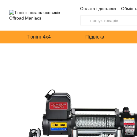
Перейти до основного контенту
Оплата і доставка
Обмін т
Тюнінг 4х4
Підвіска