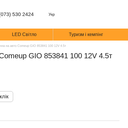
(073) 530 2424
Укр
LED Світло
Туризм і кемпінг
чна на авто Comeup GIO 853841 100 12V 4.5т
 Comeup GIO 853841 100 12V 4.5т
клік