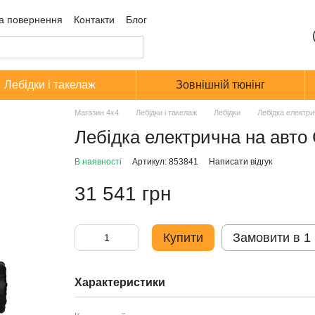
а повернення
Контакти
Блог
Лебідки і такелаж
Зовнішній тюнінг
Магазин 4х4
Лебідки і такелаж
Лебідки
Лебідка електри
Лебідка електрична на авто
В наявності
Артикул: 853841
Написати відгук
31 541 грн
Купити
Замовити в 1 
Характеристики