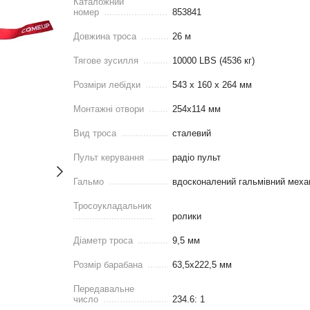
Каталожний
номер
853841
Довжина троса
26 м
Тягове зусилля
10000 LBS (4536 кг)
Розміри лебідки
543 х 160 х 264 мм
Монтажні отвори
254x114 мм
Вид троса
сталевий
Пульт керування
радіо пульт
Гальмо
вдосконалений гальмівний механ
Тросоукладальник
ролики
Діаметр троса
9,5 мм
Розмір барабана
63,5х222,5 мм
Передавальне
число
234.6: 1