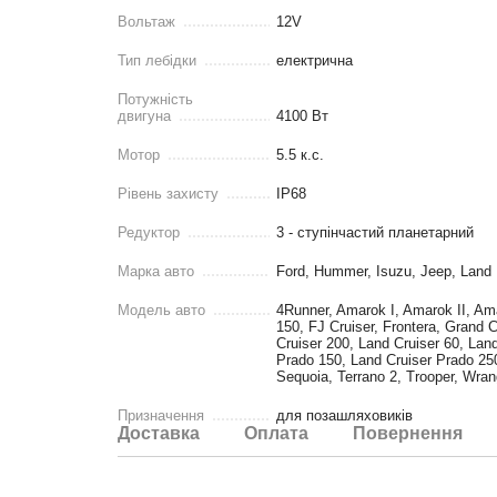
Вольтаж
12V
Тип лебідки
електрична
Потужність
двигуна
4100 Вт
Мотор
5.5 к.с.
Рівень захисту
IP68
Редуктор
3 - ступінчастий планетарний
Марка авто
Ford, Hummer, Isuzu, Jeep, Land 
Модель авто
4Runner, Amarok I, Amarok II, Am
150, FJ Cruiser, Frontera, Grand 
Cruiser 200, Land Cruiser 60, Lan
Prado 150, Land Cruiser Prado 250
Sequoia, Terrano 2, Trooper, Wrang
Призначення
для позашляховиків
Доставка
Оплата
Повернення