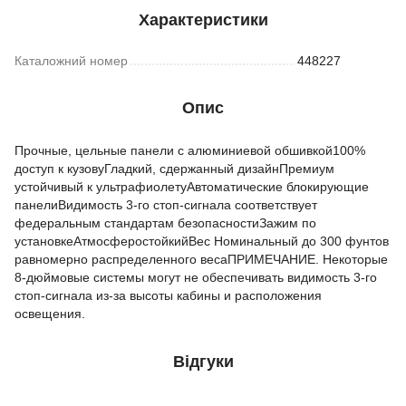
Характеристики
Каталожний номер
448227
Опис
Прочные, цельные панели с алюминиевой обшивкой100%
доступ к кузовуГладкий, сдержанный дизайнПремиум
устойчивый к ультрафиолетуАвтоматические блокирующие
панелиВидимость 3-го стоп-сигнала соответствует
федеральным стандартам безопасностиЗажим по
установкеАтмосферостойкийВес Номинальный до 300 фунтов
равномерно распределенного весаПРИМЕЧАНИЕ. Некоторые
8-дюймовые системы могут не обеспечивать видимость 3-го
стоп-сигнала из-за высоты кабины и расположения
освещения.
Відгуки