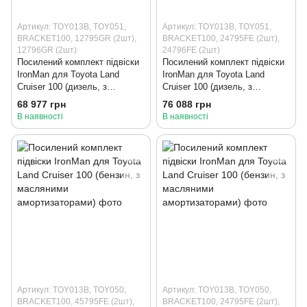
Артикул: TOY013B, TOY051,
Артикул: TOY013B, TOY051,
BRACKET100, 12795GR (2шт),
BRACKET100, 24795FE (2шт),
12796GR (2шт)
24796FE (2шт)
Посилений комплект підвіски
Посилений комплект підвіски
IronMan для Toyota Land
IronMan для Toyota Land
Cruiser 100 (дизель, з
Cruiser 100 (дизель, з
газомасляними
масляними амортизаторами)
68 977 грн
76 088 грн
амортизаторами)
В наявності
В наявності
Артикул: TOY013B, TOY050,
Артикул: TOY013B, TOY050,
BRACKET100, 45795FE (2шт),
BRACKET100, 24795FE (2шт),