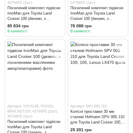
45796FE (2шт)
24796FE (2шт)
Посилений комплект підвіски
Посилений комплект підвіски
IronMan для Toyota Land
IronMan для Toyota Land
Cruiser 100 (бензин, з
Cruiser 100 (бензин, з
масляними амортизаторами)
масляними амортизаторами)
85 834 грн
76 088 грн
В наявності
В наявності
Артикул: TOY013B, TOY051,
Артикул: SPV 005 J10
BRACKET100, 45795FE (2шт),
Колісні проставки 30 мм
45796FE (2шт)
сталеві Hofmann SPV 005 J10
Посилений комплект підвіски
для Toyota Land Cruiser 100,
IronMan для Toyota Land
105, Lexus LX470
25 201 грн
Cruiser 100 (дизель, з